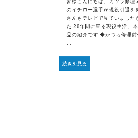
皆様こんにちは、カツラ修理.
のイチロー選手が現役引退を
さんもテレビで見ていました
た 28年間に亘る現役生活、
品の紹介です ◆かつら修理前
…
続きを見る