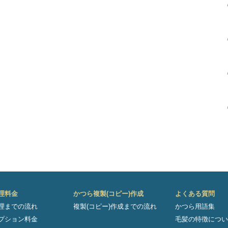
理料金
かつら複製(コピー)作成
よくある質問
理までの流れ
複製(コピー)作成までの流れ
かつら用語集
プション料金
毛髪の特徴につい