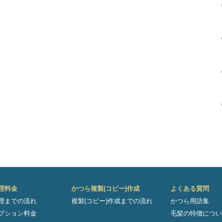
理料金
かつら複製(コピー)作成
よくある質問
理までの流れ
複製(コピー)作成までの流れ
かつら用語集
プション料金
毛髪の特徴につい