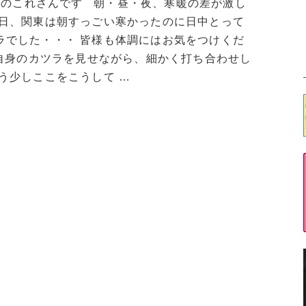
omのこれさんです 朝・昼・夜、寒暖の差が激し
昨日、関東は朝すっごい寒かったのに日中とって
ラでした・・・ 皆様も体調にはお気をつけくだ
自身のカツラを見せながら、細かく打ち合わせし
う少しここをこうして …