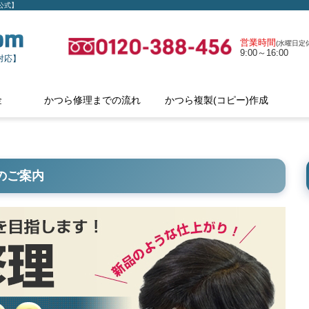
公式】
営業時間
(水曜日定休
9:00～16:00
対応】
金
かつら修理までの流れ
かつら複製(コピー)作成
のご案内