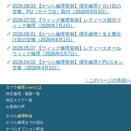
2026.08.03 【かつら修理実例】増毛修理と分け目の
交換、PU（テープ台）取付（2026年8月3日）
2026.07.02 【ウィッグ修理実例】レディース部分ウ
ィッグ修理（2026年7月2日）
2026.06.01 【かつら修理実例】増毛修理と生え際分
け目の交換（2026年6月1日）
2026.05.07 【ウィッグ修理実例】レディースオール
ウィッグ修理（2026年5月7日）
2026.04.02 【かつら修理実例】増毛修理とPUスキン
交換（2026年4月2日）
↑ このページの先頭へ
カツラ修理.comとは
対応修理・複製一覧
対応エリア一覧
お客様の声
かつら修理料金
かつら修理までの流れ
かつらオプション料金