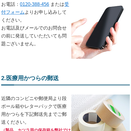
お電話：
0120-388-456
または
受
付フォーム
よりお申し込みして
ください。
お電話及びメールでのお問合せ
の前に発送していただいても問
題ございません。
2.医療用かつらの郵送
近隣のコンビニや郵便局より段
ボール箱やレターパックで医療
用かつらを下記郵送先までご郵
送ください。
（製品、カツラ用の保存箱を弊社では