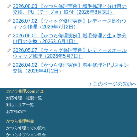
2026.08.03 【かつら修理実例】増毛修理と分け目の
交換、PU（テープ台）取付（2026年8月3日）
2026.07.02 【ウィッグ修理実例】レディース部分ウ
ィッグ修理（2026年7月2日）
2026.06.01 【かつら修理実例】増毛修理と生え際分
け目の交換（2026年6月1日）
2026.05.07 【ウィッグ修理実例】レディースオール
ウィッグ修理（2026年5月7日）
2026.04.02 【かつら修理実例】増毛修理とPUスキン
交換（2026年4月2日）
↑ このページの先頭へ
カツラ修理.comとは
対応修理・複製一覧
対応エリア一覧
お客様の声
かつら修理料金
かつら修理までの流れ
かつらオプション料金