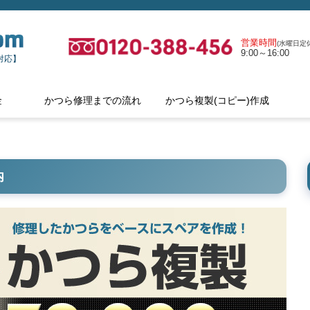
営業時間
(水曜日定休
9:00～16:00
対応】
金
かつら修理までの流れ
かつら複製(コピー)作成
内