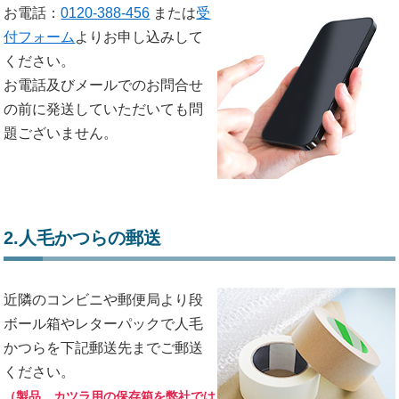
お電話：
0120-388-456
または
受
付フォーム
よりお申し込みして
ください。
お電話及びメールでのお問合せ
の前に発送していただいても問
題ございません。
2.人毛かつらの郵送
近隣のコンビニや郵便局より段
ボール箱やレターパックで人毛
かつらを下記郵送先までご郵送
ください。
（製品、カツラ用の保存箱を弊社では