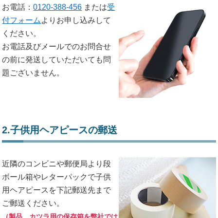
お電話：
0120-388-456
または
受
付フォーム
よりお申し込みして
ください。
お電話及びメールでのお問合せ
の前に発送していただいても問
題ございません。
2.子供用ヘアピースの郵送
近隣のコンビニや郵便局より段
ボール箱やレターパックで子供
用ヘアピースを下記郵送先まで
ご郵送ください。
（製品、カツラ用の保存箱を弊社では