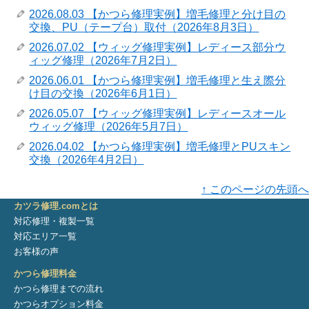
2026.08.03 【かつら修理実例】増毛修理と分け目の
交換、PU（テープ台）取付（2026年8月3日）
2026.07.02 【ウィッグ修理実例】レディース部分ウ
ィッグ修理（2026年7月2日）
2026.06.01 【かつら修理実例】増毛修理と生え際分
け目の交換（2026年6月1日）
2026.05.07 【ウィッグ修理実例】レディースオール
ウィッグ修理（2026年5月7日）
2026.04.02 【かつら修理実例】増毛修理とPUスキン
交換（2026年4月2日）
↑ このページの先頭へ
カツラ修理.comとは
対応修理・複製一覧
対応エリア一覧
お客様の声
かつら修理料金
かつら修理までの流れ
かつらオプション料金