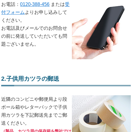
お電話：
0120-388-456
または
受
付フォーム
よりお申し込みして
ください。
お電話及びメールでのお問合せ
の前に発送していただいても問
題ございません。
2.子供用カツラの郵送
近隣のコンビニや郵便局より段
ボール箱やレターパックで子供
用カツラを下記郵送先までご郵
送ください。
（製品、カツラ用の保存箱を弊社では