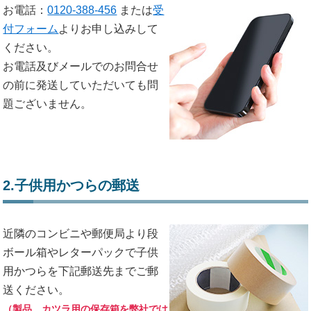
お電話：
0120-388-456
または
受
付フォーム
よりお申し込みして
ください。
お電話及びメールでのお問合せ
の前に発送していただいても問
題ございません。
2.子供用かつらの郵送
近隣のコンビニや郵便局より段
ボール箱やレターパックで子供
用かつらを下記郵送先までご郵
送ください。
（製品、カツラ用の保存箱を弊社では