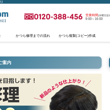
式】
営業時間
(水曜日定休
9:00～16:00
対応】
金
かつら修理までの流れ
かつら複製(コピー)作成
ご案内