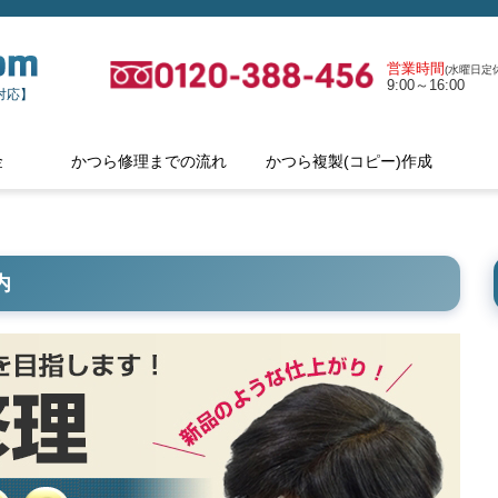
営業時間
(水曜日定休
9:00～16:00
対応】
金
かつら修理までの流れ
かつら複製(コピー)作成
内