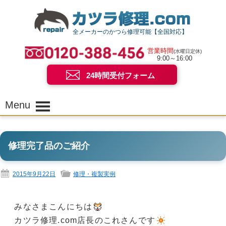
全メーカーのかつら修理可能【全国対応】
営業時間
(水曜日定休)
9:00～16:00
24時間受付フォーム
Menu
修理完了品のご紹介
2015年9月22日
修理・複製実例
みなさまこんにちは
カツラ修理.com店長のこれさんです