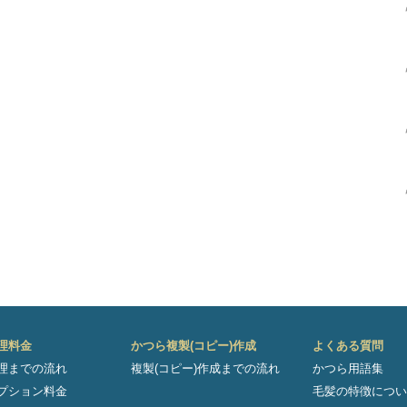
理料金
かつら複製(コピー)作成
よくある質問
理までの流れ
複製(コピー)作成までの流れ
かつら用語集
プション料金
毛髪の特徴につい