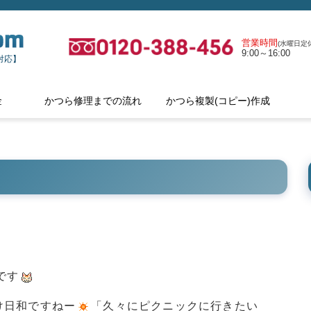
営業時間
(水曜日定休
9:00～16:00
対応】
金
かつら修理までの流れ
かつら複製(コピー)作成
です
け日和ですねー
「久々にピクニックに行きたい