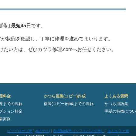
期間は
最短45日
です。
フが状態を確認し、丁寧に修理を進めてまいります。
たい方は、ぜひカツラ修理.comへお任せください。
理料金
かつら複製(コピー)作成
よくある質問
理までの流れ
複製(コピー)作成までの流れ
かつら用語集
プション料金
毛髪の特徴につい
製実例
ビッグローブ光
|
auひかり
|
SoftBank光（ソフトバンク光）
|
コミュファ光