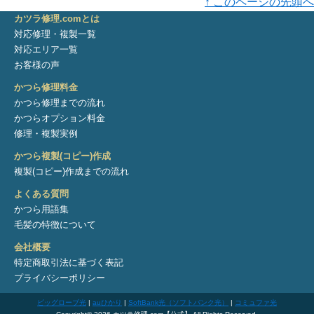
↑ このページの先頭へ
カツラ修理.comとは
対応修理・複製一覧
対応エリア一覧
お客様の声
かつら修理料金
かつら修理までの流れ
かつらオプション料金
修理・複製実例
かつら複製(コピー)作成
複製(コピー)作成までの流れ
よくある質問
かつら用語集
毛髪の特徴について
会社概要
特定商取引法に基づく表記
プライバシーポリシー
ビッグローブ光
|
auひかり
|
SoftBank光（ソフトバンク光）
|
コミュファ光