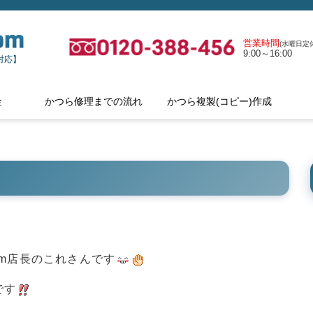
営業時間
(水曜日定休
9:00～16:00
対応】
金
かつら修理までの流れ
かつら複製(コピー)作成
om店長のこれさんです
です