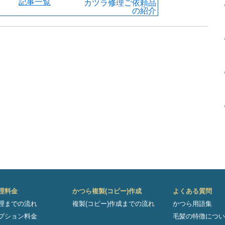
記事一覧
カツラ修理ご依頼品
の紹介
理料金
かつら複製(コピー)作成
よくある質問
理までの流れ
複製(コピー)作成までの流れ
かつら用語集
プション料金
毛髪の特徴につい