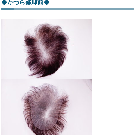
◆かつら修理前◆