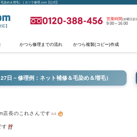
染め＆増毛） | カツラ修理.com【公式】
営業時間
(水曜日定休
9:00～16:00
対応】
金
かつら修理までの流れ
かつら複製(コピー)作成
27日－修理例：ネット補修＆毛染め＆増毛）
om店長のこれさんです
です