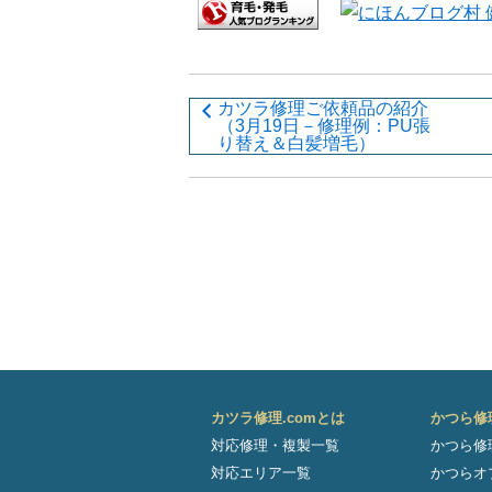
カツラ修理ご依頼品の紹介
（3月19日－修理例：PU張
り替え＆白髪増毛）
カツラ修理.comとは
かつら修
対応修理・複製一覧
かつら修
対応エリア一覧
かつらオ