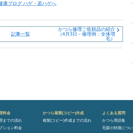
かつら修理ご依頼品の紹介
記事一覧
（4月3日－修理例：全体増
毛）
理料金
かつら複製(コピー)作成
よくある質問
理までの流れ
複製(コピー)作成までの流れ
かつら用語集
プション料金
毛髪の特徴につい