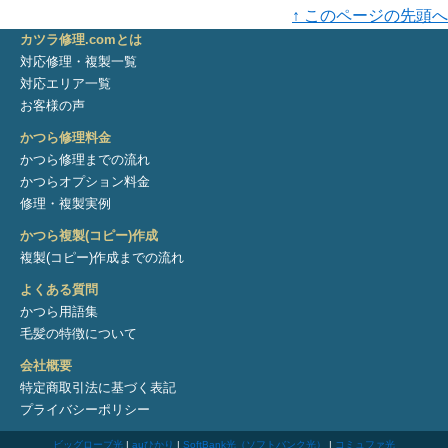
↑ このページの先頭へ
カツラ修理.comとは
対応修理・複製一覧
対応エリア一覧
お客様の声
かつら修理料金
かつら修理までの流れ
かつらオプション料金
修理・複製実例
かつら複製(コピー)作成
複製(コピー)作成までの流れ
よくある質問
かつら用語集
毛髪の特徴について
会社概要
特定商取引法に基づく表記
プライバシーポリシー
ビッグローブ光
|
auひかり
|
SoftBank光（ソフトバンク光）
|
コミュファ光