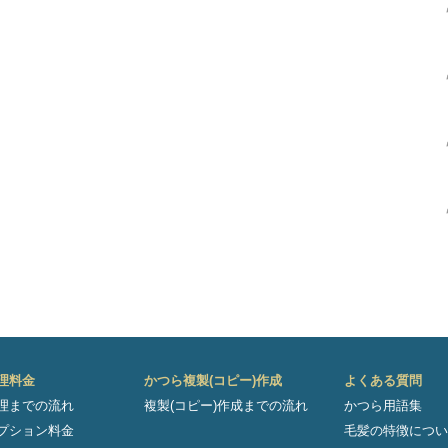
理料金
かつら複製(コピー)作成
よくある質問
理までの流れ
複製(コピー)作成までの流れ
かつら用語集
プション料金
毛髪の特徴につい