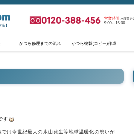
営業時間
(水曜日定休
9:00～16:00
対応】
金
かつら修理までの流れ
かつら複製(コピー)作成
です
極では今世紀最大の氷山発生等地球温暖化の勢いが